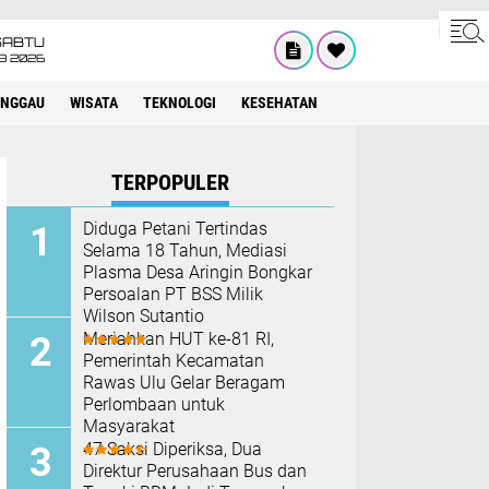
SABTU
8 2026
INGGAU
WISATA
TEKNOLOGI
KESEHATAN
TERPOPULER
Diduga Petani Tertindas
Selama 18 Tahun, Mediasi
Plasma Desa Aringin Bongkar
Persoalan PT BSS Milik
Wilson Sutantio
Meriahkan HUT ke-81 RI,
Pemerintah Kecamatan
Rawas Ulu Gelar Beragam
Perlombaan untuk
Masyarakat
47 Saksi Diperiksa, Dua
Direktur Perusahaan Bus dan