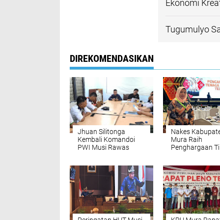
Ekonomi Kreat
Tugumulyo Sa
DIREKOMENDASIKAN
Jhuan Silitonga
Nakes Kabupat
Kembali Komandoi
Mura Raih
PWI Musi Rawas
Penghargaan Ti
2023 - 2026
Nasional Dari
Kemenkes RI