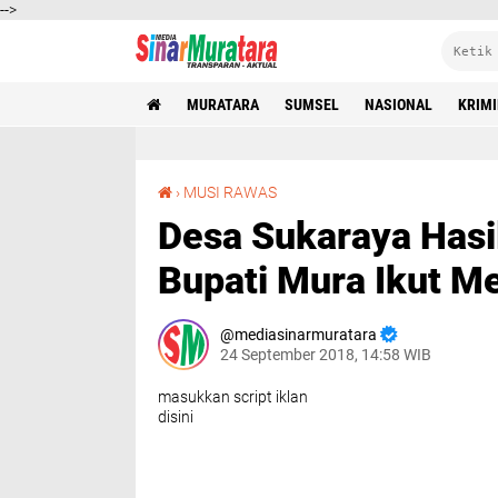
-->
MURATARA
SUMSEL
NASIONAL
KRIM
Desa Sukaraya Hasilkan Buah Jeruk Produktif Bupati Mura Ikut Memanen
›
MUSI RAWAS
Desa Sukaraya Hasi
Bupati Mura Ikut 
mediasinarmuratara
24 September 2018, 14:58 WIB
masukkan script iklan
disini