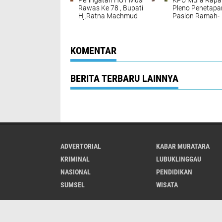
Peringatan HUT Musi
KPU Mura Rapa
Rawas Ke 78 , Bupati
Pleno Penetapa
Hj.Ratna Machmud
Paslon Ramah-
Akan Mewujudkan
Berarti
Musi Rawas Mantab
KOMENTAR
BERITA TERBARU LAINNYA
ADVERTORIAL
KABAR MURATARA
KRIMINAL
LUBUKLINGGAU
NASIONAL
PENDIDIKAN
SUMSEL
WISATA