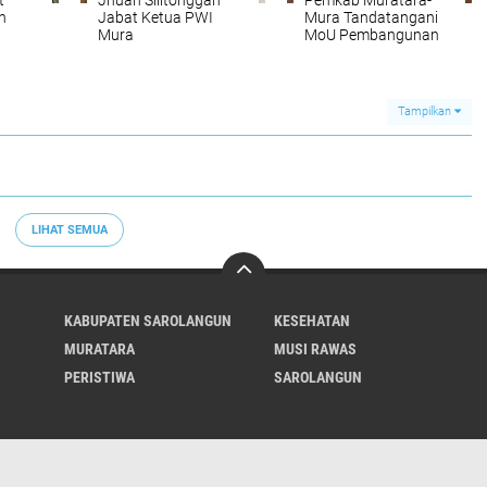
t
Jhuan Silitonggah
Pemkab Muratara-
n
Jabat Ketua PWI
Mura Tandatangani
Mura
MoU Pembangunan
dan Pemanfaatan
Sistem Penyedian Air
Minum
Tampilkan
LIHAT SEMUA
KABUPATEN SAROLANGUN
KESEHATAN
MURATARA
MUSI RAWAS
PERISTIWA
SAROLANGUN
Tentang Kami
Kontak
Redaksi
Info Iklan
Pedoman Media Siber