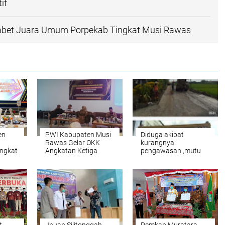
if
bet Juara Umum Porpekab Tingkat Musi Rawas
en
PWI Kabupaten Musi
Diduga akibat
Rawas Gelar OKK
kurangnya
ngkat
Angkatan Ketiga
pengawasan ,mutu
pekerjaan proyek
peningkatan jalan
sumber harta -
sumber sari - suka
sari 2021 kurang
maksimal