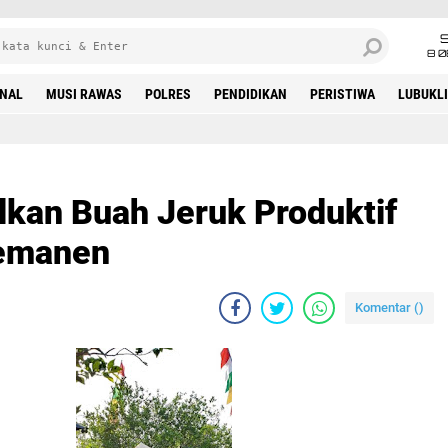
8 0
INAL
MUSI RAWAS
POLRES
PENDIDIKAN
PERISTIWA
LUBUKL
lkan Buah Jeruk Produktif
Memanen
Komentar (
)