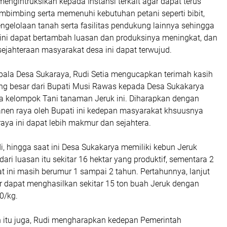
 mengintruksikan kepada Instansi terkait agar dapat terus
imbing serta memenuhi kebutuhan petani seperti bibit,
ngelolaan tanah serta fasilitas pendukung lainnya sehingga
 ini dapat bertambah luasan dan produksinya meningkat, dan
ejahteraan masyarakat desa ini dapat terwujud.
epala Desa Sukaraya, Rudi Setia mengucapkan terimah kasih
ang besar dari Bupati Musi Rawas kepada Desa Sukakarya
 kelompok Tani tanaman Jeruk ini. Diharapkan dengan
nen raya oleh Bupati ini kedepan masyarakat khsuusnya
aya ini dapat lebih makmur dan sejahtera.
, hingga saat ini Desa Sukakarya memiliki kebun Jeruk
dari luasan itu sekitar 16 hektar yang produktif, sementara 2
at ini masih berumur 1 sampai 2 tahun. Pertahunnya, lanjut
ar dapat menghasilkan sekitar 15 ton buah Jeruk dengan
0/kg.
itu juga, Rudi mengharapkan kedepan Pemerintah