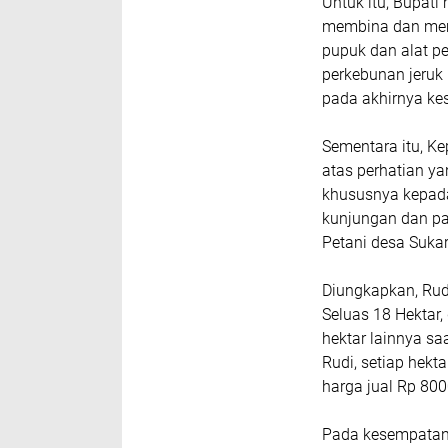
Untuk itu, Bupati
membina dan memb
pupuk dan alat pe
perkebunan jeruk
pada akhirnya kes
Sementara itu, K
atas perhatian y
khususnya kepada
kunjungan dan pa
Petani desa Sukar
Diungkapkan, Rudi
Seluas 18 Hektar, 
hektar lainnya sa
Rudi, setiap hekt
harga jual Rp 800
Pada kesempatan 