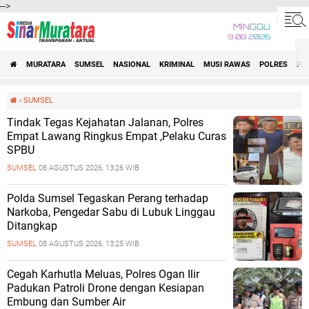
-->
MINGGU
9 08 2026
MURATARA
SUMSEL
NASIONAL
KRIMINAL
MUSI RAWAS
POLRES
PE
›
SUMSEL
Tindak Tegas Kejahatan Jalanan, Polres
Empat Lawang Ringkus Empat ,Pelaku Curas
SPBU
SUMSEL
08 AGUSTUS 2026, 13:26 WIB
Polda Sumsel Tegaskan Perang terhadap
Narkoba, Pengedar Sabu di Lubuk Linggau
Ditangkap
SUMSEL
08 AGUSTUS 2026, 13:25 WIB
Cegah Karhutla Meluas, Polres Ogan Ilir
Padukan Patroli Drone dengan Kesiapan
Embung dan Sumber Air