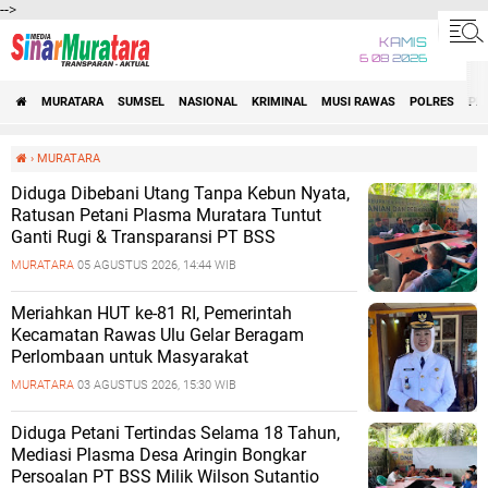
-->
KAMIS
6 08 2026
MURATARA
SUMSEL
NASIONAL
KRIMINAL
MUSI RAWAS
POLRES
PE
›
MURATARA
Diduga Dibebani Utang Tanpa Kebun Nyata,
Ratusan Petani Plasma Muratara Tuntut
Ganti Rugi & Transparansi PT BSS
MURATARA
05 AGUSTUS 2026, 14:44 WIB
Meriahkan HUT ke-81 RI, Pemerintah
Kecamatan Rawas Ulu Gelar Beragam
Perlombaan untuk Masyarakat
MURATARA
03 AGUSTUS 2026, 15:30 WIB
Diduga Petani Tertindas Selama 18 Tahun,
Mediasi Plasma Desa Aringin Bongkar
Persoalan PT BSS Milik Wilson Sutantio