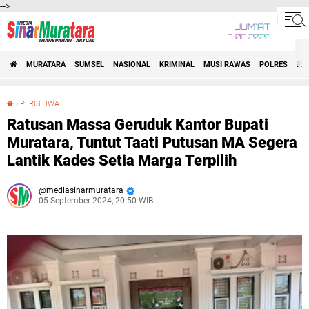
-->
JUM'AT
7 08 2026
MURATARA
SUMSEL
NASIONAL
KRIMINAL
MUSI RAWAS
POLRES
PE
›
PERISTIWA
Ratusan Massa Geruduk Kantor Bupati Muratara, Tuntut Taati Putusan MA Segera Lantik Kades Setia Marga Terpilih
Ratusan Massa Geruduk Kantor Bupati
Muratara, Tuntut Taati Putusan MA Segera
Lantik Kades Setia Marga Terpilih
mediasinarmuratara
05 September 2024, 20:50 WIB