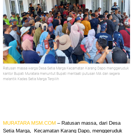
Ratusan massa warga Desa Setia Marga Kecamatan Karang Dapo menggeruduk
kantor Bupati Muratara menuntut Bupati mentaati putusan MA dan segera
melantik Kades Setia Marga Terpilih
MURATARA MSM.COM
– Ratusan massa, dari Desa
Setia Marga,
Kecamatan Karang Dapo, menggeruduk