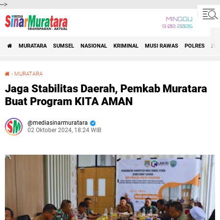
-->
MINGGU
9 08 2026
MURATARA
SUMSEL
NASIONAL
KRIMINAL
MUSI RAWAS
POLRES
PE
›
MURATARA
Jaga Stabilitas Daerah, Pemkab Muratara Buat Program KITA AMAN
Jaga Stabilitas Daerah, Pemkab Muratara
Buat Program KITA AMAN
mediasinarmuratara
02 Oktober 2024, 18:24 WIB