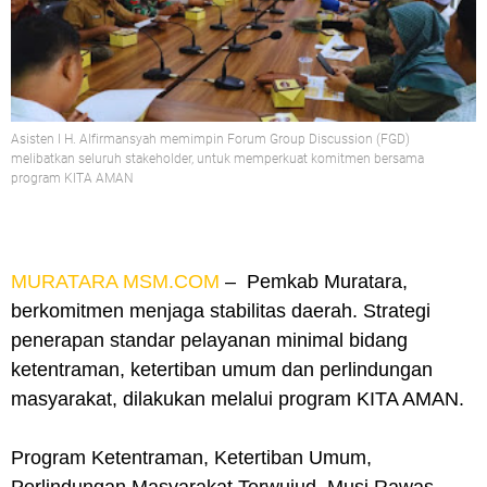
Asisten I H. Alfirmansyah memimpin Forum Group Discussion (FGD)
melibatkan seluruh stakeholder, untuk memperkuat komitmen bersama
program KITA AMAN
MURATARA MSM.COM
–
Pemkab Muratara,
berkomitmen menjaga stabilitas daerah. Strategi
penerapan standar pelayanan minimal bidang
ketentraman, ketertiban umum dan perlindungan
masyarakat, dilakukan melalui program KITA AMAN.
Program Ketentraman, Ketertiban Umum,