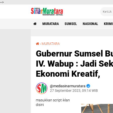
-->
MURATARA
SUMSEL
NASIONAL
KRIM
Gubernur Sumsel Buka Festival Danau Rayo ke-IV. Wabup : Jadi Sektor Penting Peningkatan Ekonomi Kreatif,
›
MURATARA
Gubernur Sumsel Bu
IV. Wabup : Jadi Se
Ekonomi Kreatif,
mediasinarmuratara
27 September 2023, 09:14 WIB
masukkan script iklan
disini