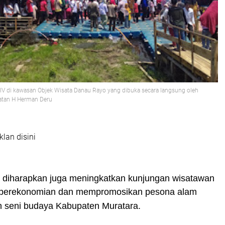
-IV di kawasan Objek Wisata Danau Rayo yang dibuka secara langsung oleh
atan H Herman Deru
klan disini
u, diharapkan juga meningkatkan kunjungan wisatawan
perekonomian dan mempromosikan pesona alam
 seni budaya Kabupaten Muratara.