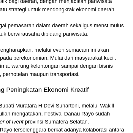
aik bagi daerah, dengan menjadikan pariwisata
satu strategi untuk mendongkrak ekonomi daerah.
bagai pemasaran dalam daerah sekaligus menstimulus
uk berwirausaha dibidang pariwisata.
ngharapkan, melalui even semacam ini akan
pada perekonomian. Mulai dari masyarakat kecil,
lima, warung kelontongan sampai dengan bisnis
n, perhotelan maupun transportasi.
ng Peningkatan Ekonomi Kreatif
Bupati Muratara H Devi Suhartoni, melalui Wakill
tullah mengatakan, Festival Danau Rayo sudah
r of Ivent
provinsi Sumatera Selatan.
Rayo terselenggara berkat adanya kolaborasi antara