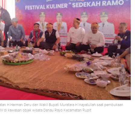
tan H Herman Deru dan Wakil Bupati Muratara H Inayatullah saat pembukaan
-IV di kawasan objek wisata Danau Rayo Kecamatan Rupit