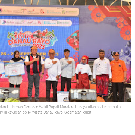
tan H Herman Deru dan Wakil Bupati Muratara H Inayatullah saat membuka
-IV di kawasan objek wisata Danau Rayo Kecamatan Rupit