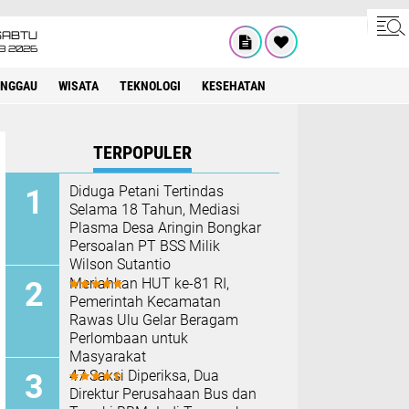
SABTU
8 2026
INGGAU
WISATA
TEKNOLOGI
KESEHATAN
TERPOPULER
Diduga Petani Tertindas
Selama 18 Tahun, Mediasi
Plasma Desa Aringin Bongkar
Persoalan PT BSS Milik
Wilson Sutantio
Meriahkan HUT ke-81 RI,
Pemerintah Kecamatan
Rawas Ulu Gelar Beragam
Perlombaan untuk
Masyarakat
47 Saksi Diperiksa, Dua
Direktur Perusahaan Bus dan