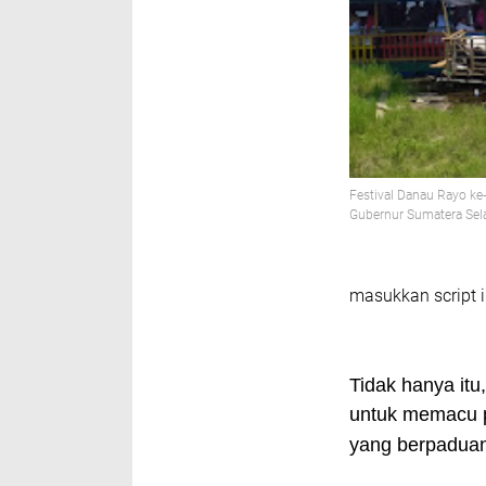
Festival Danau Rayo ke
Gubernur Sumatera Sel
masukkan script i
Tidak hanya it
untuk memacu 
yang berpaduan