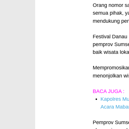
Orang nomor sa
semua pihak, ya
mendukung pen
Festival Danau
pemprov Sumsel
baik wisata lok
Mempromosikan
menonjolkan w
BACA JUGA :
Kapolres Mu
Acara Maba
Pemprov Sumse