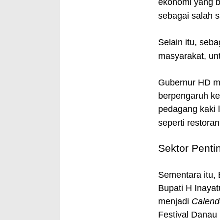
ekonomi yang b
sebagai salah 
Selain itu, se
masyarakat, unt
Gubernur HD me
berpengaruh ke
pedagang kaki 
seperti restora
Sektor Penti
Sementara itu, 
Bupati H Inaya
menjadi
Calende
Festival Danau 