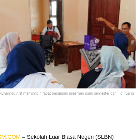
uhamad Arif memimpin rapat persiapan asesmen ujian semester ganjil di ruang
SM.COM
– Sekolah Luar Biasa Negeri (SLBN)