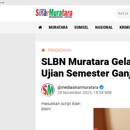
-->
MURATARA
SUMSEL
NASIONAL
KRIM
SLBN Muratara Gelar Rapat Persiapan Asesmen Ujian Semester Ganjil
›
PENDIDIKAN
SLBN Muratara Gel
Ujian Semester Ganj
mediasinarmuratara
28 November 2023, 18:38 WIB
masukkan script iklan
disini