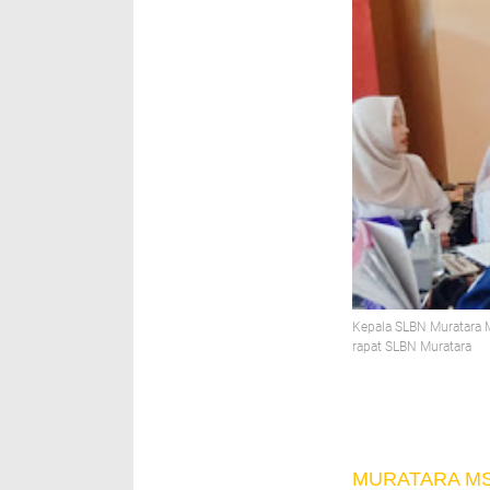
Kepala SLBN Muratara M
rapat SLBN Muratara
MURATARA M