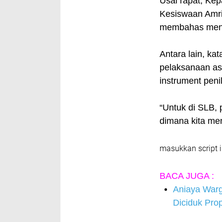
Usai rapat, Ke
Kesiswaan Amri
membahas menge
Antara lain, ka
pelaksanaan as
instrument peni
“Untuk di SLB, 
dimana kita me
masukkan script i
BACA JUGA :
Aniaya Warg
Diciduk Pro