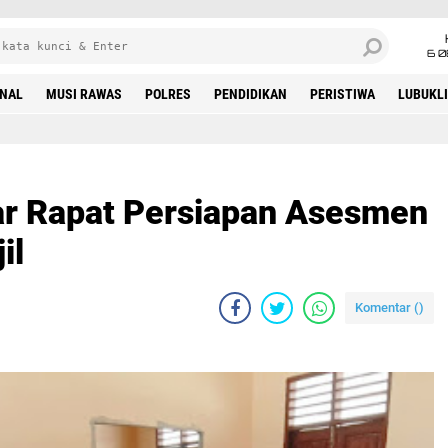
6 0
INAL
MUSI RAWAS
POLRES
PENDIDIKAN
PERISTIWA
LUBUKL
ar Rapat Persiapan Asesmen
il
Komentar (
)