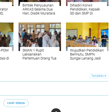
Bimtek Penyusunan
Dihadiri Korwil
rator
ARKAS Selama Dua
Pendidikan, Kepsek
D,
Hari, Disdik Muratara
SD dan SMP Di
a
Datangkan
Karang Jaya Gelar
Narasumber Dari
Rapat MKKS dan K3S
Kemdikbud
N-PDM
SMAN 1 Rupit
Wujudkan Pendidikan
n
Laksanakan
Bermutu, SMPN
tasi di
Pertemuan Orang Tua
Sungai Lanang Jadi
Dan Pendaftaran
Tempat Advokasi
Ulang Calon Siswa
Digitalisasi
Baru
Pembelajaran
Kemendikdasmen
Tampilkan
LIHAT SEMUA