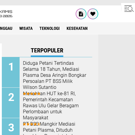
KAMIS
8 2026
INGGAU
WISATA
TEKNOLOGI
KESEHATAN
TERPOPULER
Diduga Petani Tertindas
Selama 18 Tahun, Mediasi
Plasma Desa Aringin Bongkar
Persoalan PT BSS Milik
Wilson Sutantio
Meriahkan HUT ke-81 RI,
Pemerintah Kecamatan
Rawas Ulu Gelar Beragam
Perlombaan untuk
Masyarakat
PT BSS Mangkir Mediasi
Petani Plasma, Dituduh