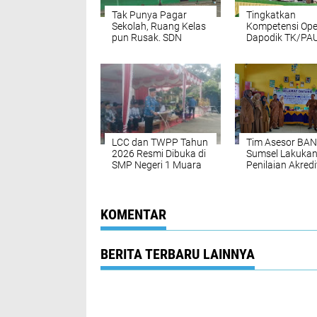
Tak Punya Pagar
Tingkatkan
Sekolah, Ruang Kelas
Kompetensi Ope
pun Rusak. SDN
Dapodik TK/PAU
Kertadewa Butuh
Diknas Muratar
Perhatian Pemerintah
Selenggarakan
Bimtek
LCC dan TWPP Tahun
Tim Asesor BA
2026 Resmi Dibuka di
Sumsel Lakuka
SMP Negeri 1 Muara
Penilaian Akredi
Rupit, Memeriahkan
SD Negeri 3
HUT Kabupaten Musi
Surulangun
Rawas Utara ke‑13
KOMENTAR
BERITA TERBARU LAINNYA