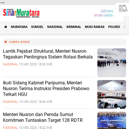
-->
SENIN
10 08 2026
MURATARA
SUMSEL
NASIONAL
KRIMINAL
MUSI RAWAS
POLRES
PE
›
Indeks Artikel
Lantik Pejabat Struktural, Menteri Nusron
Tegaskan Pentingnya Sistem Rotasi Berkala
NASIONAL
10 MEI 2025, 18:29 WIB
Ikuti Sidang Kabinet Paripurna, Menteri
Nusron Terima Instruksi Presiden Prabowo
Terkait HGU
NASIONAL
10 MEI 2025, 18:26 WIB
Menteri Nusron dan Pemda Sumut
Komitmen Tuntaskan Target 128 RDTR
NASIONAL
10 MEI 2025, 18:22 WIB