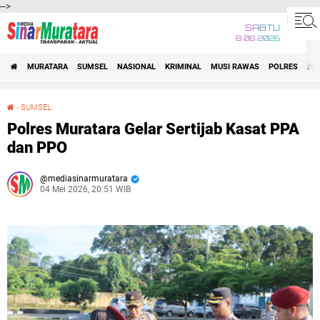
-->
SABTU
8 08 2026
MURATARA
SUMSEL
NASIONAL
KRIMINAL
MUSI RAWAS
POLRES
PE
›
SUMSEL
Polres Muratara Gelar Sertijab Kasat PPA dan PPO
Polres Muratara Gelar Sertijab Kasat PPA
dan PPO
mediasinarmuratara
04 Mei 2026, 20:51 WIB